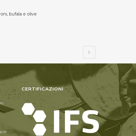
ni, bufala e olive
CERTIFICAZIONI
au
Pane