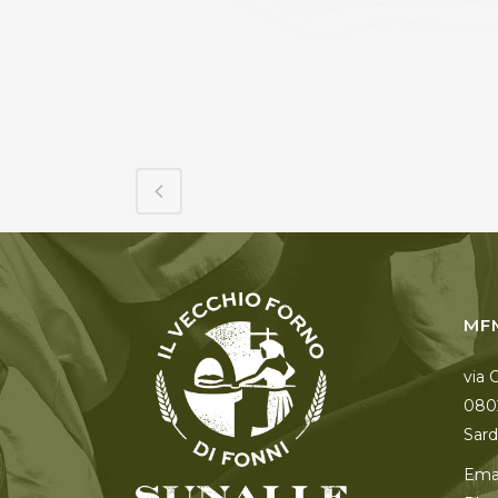
MF
via 
080
Sardi
Emai