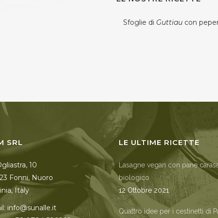
Sfoglie di
Guttiau
con pepero
M SRL
LE ULTIME RICETTE
Ogliastra, 10
Lasagne vegan con pane caras
23 Fonni, Nuoro
biologico
nia, Italy
12 Ottobre 2021
l: info@sunalle.it
Quattro idee per i cestinetti di 