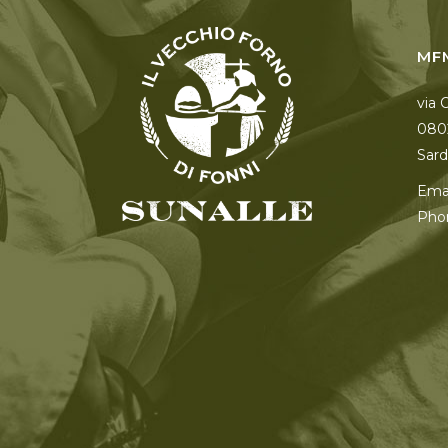
MF
via 
080
Sardi
Emai
Pho