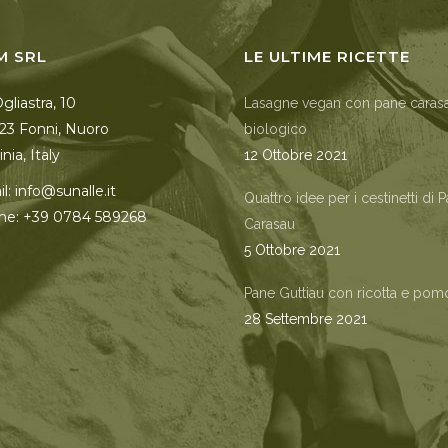
M SRL
LE ULTIME RICETTE
Ogliastra, 10
Lasagne vegan con pane caras
23 Fonni, Nuoro
biologico
nia, Italy
12 Ottobre 2021
l: info@sunalle.it
Quattro idee per i cestinetti di 
ne: +39 0784 589268
Carasau
5 Ottobre 2021
Pane Guttiau con ricotta e pom
28 Settembre 2021