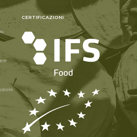
CERTIFICAZIONI
au
Pane
odorini