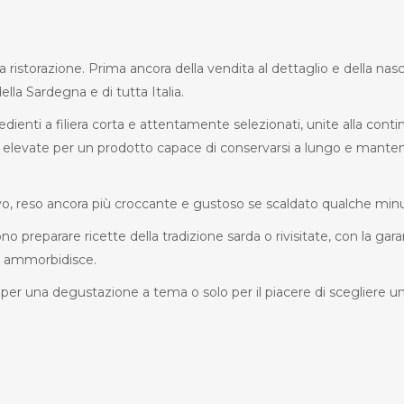
ella ristorazione. Prima ancora della vendita al dettaglio e della na
ella Sardegna e di tutta Italia.
ngredienti a filiera corta e attentamente selezionati, unite alla co
re elevate per un prodotto capace di conservarsi a lungo e mant
arrivo, reso ancora più croccante e gustoso se scaldato qualche min
o preparare ricette della tradizione sarda o rivisitate, con la gar
lo ammorbidisce.
 per una degustazione a tema o solo per il piacere di scegliere 