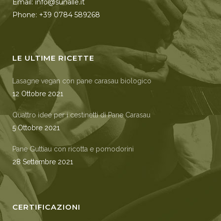
Email: info@sunalle.it
Phone: +39 0784 589268
LE ULTIME RICETTE
Lasagne vegan con pane carasau biologico
12 Ottobre 2021
Quattro idee per i cestinetti di Pane Carasau
5 Ottobre 2021
Pane Guttiau con ricotta e pomodorini
28 Settembre 2021
CERTIFICAZIONI