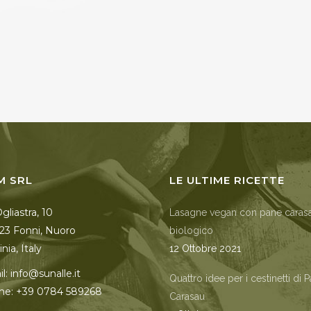
M SRL
LE ULTIME RICETTE
Ogliastra, 10
Lasagne vegan con pane caras
23 Fonni, Nuoro
biologico
nia, Italy
12 Ottobre 2021
l: info@sunalle.it
Quattro idee per i cestinetti di 
ne: +39 0784 589268
Carasau