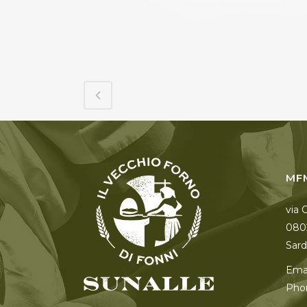
MF
via 
080
Sardi
Emai
Pho