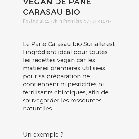
VEGAN DE PANE
CARASAU BIO
Posted at 11:37h
in
Première
by
5un411317
Le Pane Carasau bio Sunalle est
l’ingrédient idéal pour toutes
les recettes vegan car les
matières premières utilisées
pour sa préparation ne
contiennent ni pesticides ni
fertilisants chimiques, afin de
sauvegarder les ressources
naturelles.
Un exemple ?